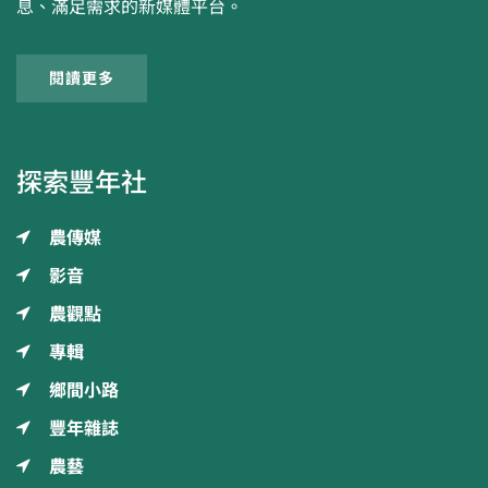
息、滿足需求的新媒體平台。
閱讀更多
探索豐年社
農傳媒
影音
農觀點
專輯
鄉間小路
豐年雜誌
農藝