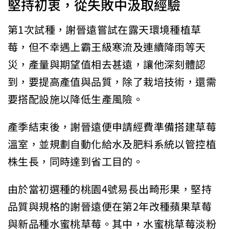
堅持初衷，從失敗中汲取經驗
第1次試種，謝晉遠嘗試在露天環境種植草
莓，但不幸遇上霸王級寒流及連續降雨等天
災，產量與期望值相去甚遠，讓他深刻體認
到，要提高產值與品質，除了栽培技術，還需
要搭配設施以降低生產風險。
產季結束後，謝晉遠便申請經費準備搭建草莓
溫室，並規劃自動化給水及肥料系統以管控植
株生長，同時達到省工目的。
由於當初選種的桃園4號易長出畸形果，堅持
品質與規格的謝晉遠便在第2年改種蘋果草莓
與新品種水蜜桃草莓。其中，水蜜桃草莓淡粉