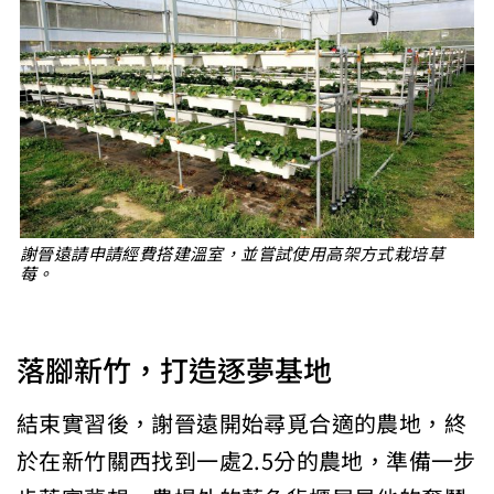
謝晉遠請申請經費搭建溫室，並嘗試使用高架方式栽培草
莓。
落腳新竹，打造逐夢基地
結束實習後，謝晉遠開始尋覓合適的農地，終
於在新竹關西找到一處2.5分的農地，準備一步