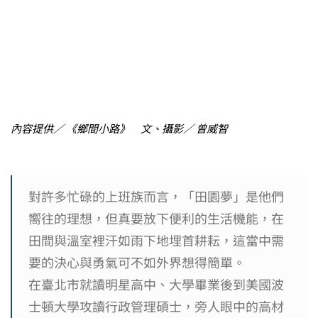
內容提供／ 《鄉間小路》 文、攝影／ 曾威智
對許多忙碌的上班族而言，「田園夢」是他們
嚮往的理想，但真要放下便利的生活機能，在
田間與溫室裡汗如雨下地埋首耕耘，這當中需
要的決心與勇氣可不如外界想得簡單。
在臺北市就讀明星高中、大學畢業後到美國波
士頓大學攻讀行政管理碩士，旁人眼中的高材