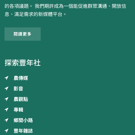
的各項議題。 我們期許成為一個能促進群眾溝通、開放信
息、滿足需求的新媒體平台。
閱讀更多
探索豐年社
農傳媒
影音
農觀點
專輯
鄉間小路
豐年雜誌