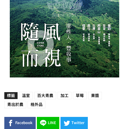
標籤
溫室
百大青農
加工
草莓
果醬
青出於農
格外品
Facebook
LINE
Twitter