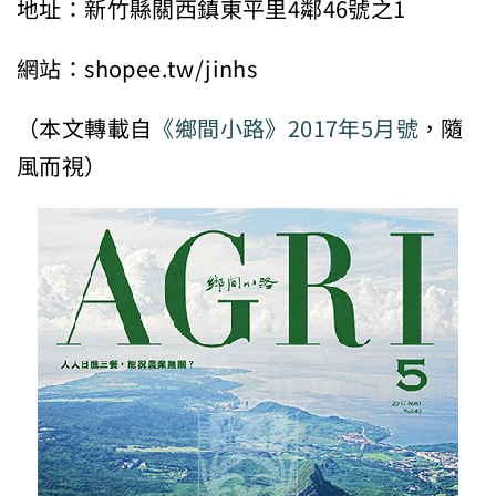
地址：新竹縣關西鎮東平里4鄰46號之1
網站：shopee.tw/jinhs
（本文轉載自
《鄉間小路》2017年5月號
，隨
風而視）