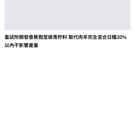
畜試所開發香蕉假莖做青貯料 取代肉羊完全混合日糧20%
以內不影響產量
茶改場輔導低碳生產、碳足跡揭露
「茶毅思」、「日月老茶廠」產品
取得碳標籤