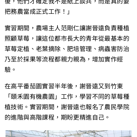
後，他們才確定我不是紙上談兵，而是真的要
把務農當成正式工作！」
實習期間，農場主人范剛仁讓謝晉遠負責種植
照顧草莓，讓這位都市長大的青年從最基本的
草莓定植、老葉摘除、肥培管理、病蟲害防治
乃至於採果等流程都親力親為，增加實作經
驗。
在高平番茄園實習半年後，謝晉遠又到竹東
「頤禾園有機農園」工作，學習不同的草莓種
植技術。實習期間，謝晉遠也報名了農民學院
的進階與高階課程，期盼更精進自己。