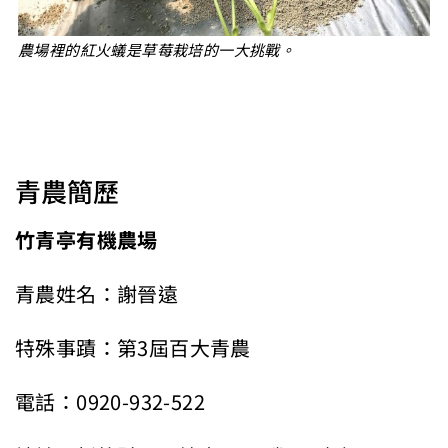
農場裡的紅火蟻是草莓栽培的一大挑戰。
青農簡歷
竹青亭有機農場
青農姓名：謝晉遠
特殊事蹟：第3屆百大青農
電話：0920-932-522