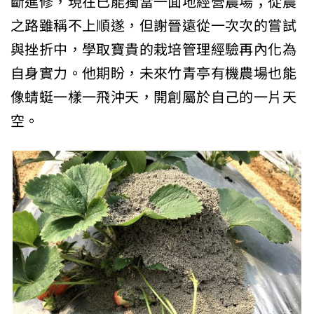
斷進修，現在已能獨當一面地經營農場；從農
之路雖稱不上順遂，但謝晉遠從一次次的嘗試
與挫折中，學取寶貴的栽培管理經驗再內化為
自身實力。他期盼，未來竹青亭有機農場也能
像蜻蜓一樣一飛沖天，開創屬於自己的一片天
空。