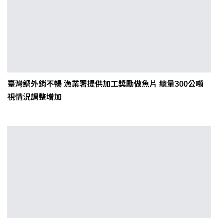
臺灣鯛外銷不暢 漁業署提供加工獎勵做魚片 總量300公噸
視情況調整增加