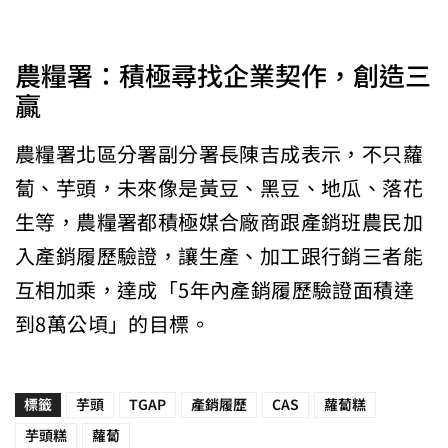
農糧署：積極尋找企業契作，創造三
贏
農糧署北區分署副分署長陳吉成表示，不只蘿
蔔、芋頭，未來像是黃豆、黑豆、地瓜、落花
生等，農糧署都積極媒合廠商跟產銷班農民加
入產銷履歷驗證，讓生產、加工跟行銷三者能
互相加乘，達成「5年內產銷履歷驗證面積達
到8萬公頃」的目標。
標籤
芋頭
TGAP
產銷履歷
CAS
蘿蔔糕
芋頭糕
蘿蔔