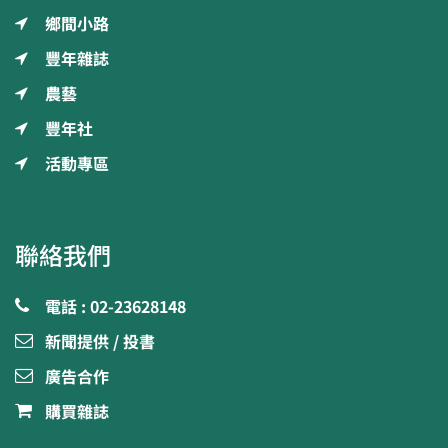
鄉間小路
豐年雜誌
農藝
豐年社
活動專區
聯絡我們
電話 : 02-23628148
新聞提供 / 投書
廣告合作
購買雜誌