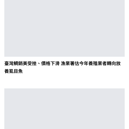
臺灣鯛銷美受挫、價格下滑 漁業署估今年養殖業者轉向放
養虱目魚