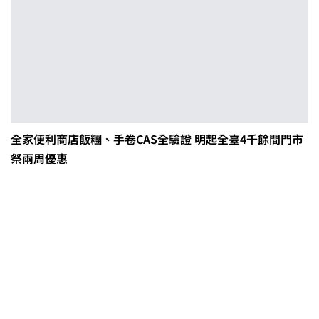
全家便利商店飯糰、手卷CAS全驗證 明起全臺4千餘間門市
祭兩周優惠
茶改場輔導低碳生產、碳足跡揭露