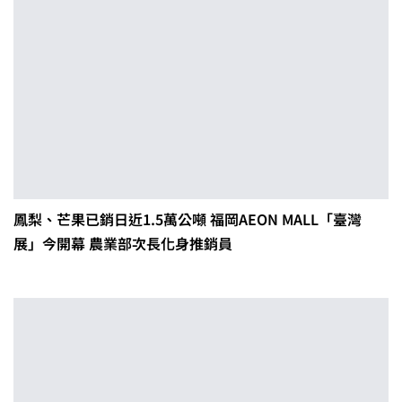
鳳梨、芒果已銷日近1.5萬公噸 福岡AEON MALL「臺灣
展」今開幕 農業部次長化身推銷員