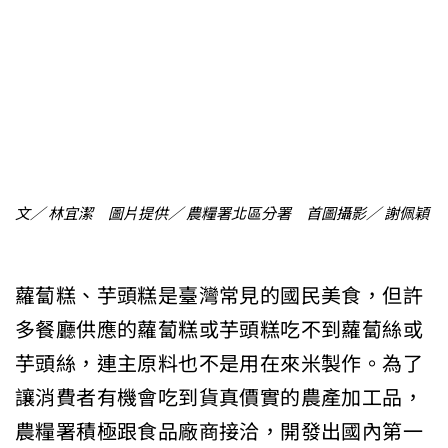
文／ 林宜潔 圖片提供／ 農糧署北區分署 首圖攝影／ 謝佩穎
蘿蔔糕、芋頭糕是臺灣常見的國民美食，但許
多餐廳供應的蘿蔔糕或芋頭糕吃不到蘿蔔絲或
芋頭絲，連主原料也不是用在來米製作。為了
讓消費者有機會吃到貨真價實的農產加工品，
農糧署積極跟食品廠商接洽，開發出國內第一