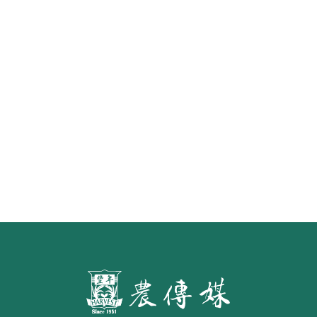
重返三大豬病非疫區外銷首櫃 台畜
原味香腸25日上架新加坡昇菘超市
水面的寧芙仙子