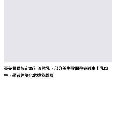
臺美貿易協定09》液態乳、部分美牛零關稅夾殺本土乳肉
牛，學者建議化危機為轉機