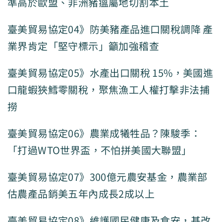
準高於歐盟、非洲豬瘟屬地切割本土
臺美貿易協定04》防美豬產品進口關稅調降 產
業界肯定「堅守標示」籲加強稽查
臺美貿易協定05》水產出口關稅 15%，美國進
口龍蝦狹鱈零關稅，聚焦漁工人權打擊非法捕
撈
臺美貿易協定06》農業成犧牲品？陳駿季：
「打過WTO世界盃，不怕拼美國大聯盟」
臺美貿易協定07》300億元農安基金，農業部
估農產品銷美五年內成長2成以上
臺美貿易協定08》維護國民健康及食安，基改