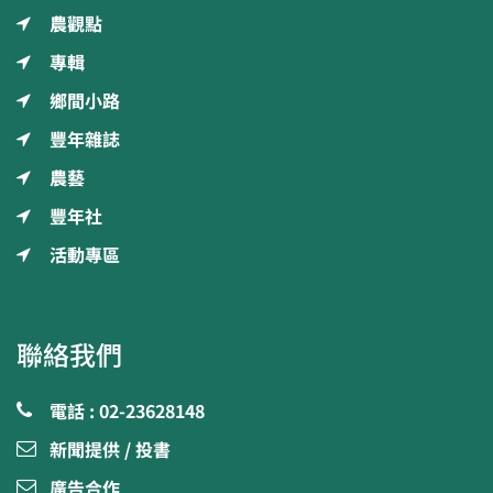
農觀點
專輯
鄉間小路
豐年雜誌
農藝
豐年社
活動專區
聯絡我們
電話 : 02-23628148
新聞提供 / 投書
廣告合作