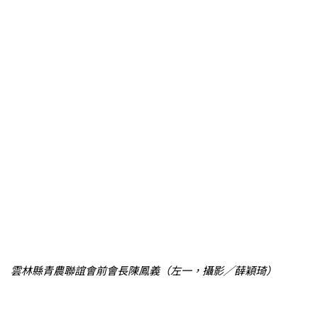
雲林縣青農聯誼會前會長陳鳳義（左一，攝影╱薛穎琦）