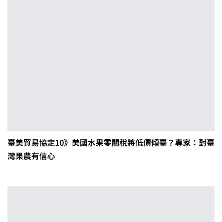
臺美貿易協定10》美國水果零關稅將低價傾臺？專家：對臺
灣果農有信心