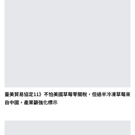
臺美貿易協定11》不怕美國草莓零關稅，但過半冷凍草莓來
自中國，產業籲強化標示