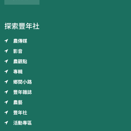
探索豐年社
農傳媒
影音
農觀點
專輯
鄉間小路
豐年雜誌
農藝
豐年社
活動專區