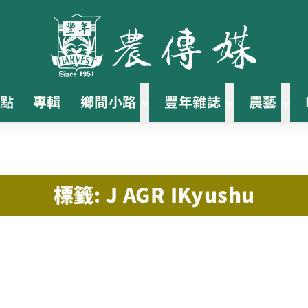
點
專輯
鄉間小路
豐年雜誌
農藝
標籤: J AGR IKyushu