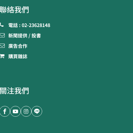
聯絡我們
電話 : 02-23628148
新聞提供 / 投書
廣告合作
購買雜誌
關注我們