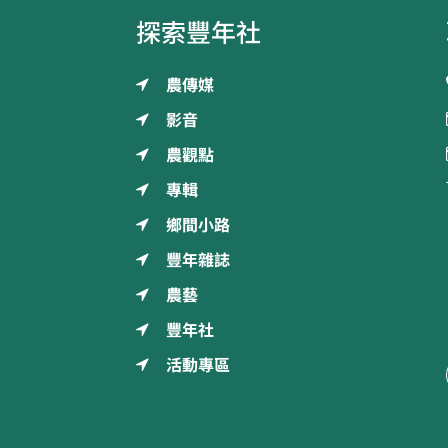
探索豐年社
農傳媒
影音
農觀點
專輯
鄉間小路
豐年雜誌
農藝
豐年社
活動專區