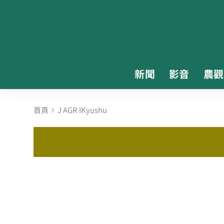
新聞
影音
農觀
首頁
J AGR IKyushu