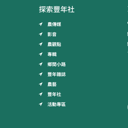
探索豐年社
農傳媒
影音
農觀點
專輯
鄉間小路
豐年雜誌
農藝
豐年社
活動專區