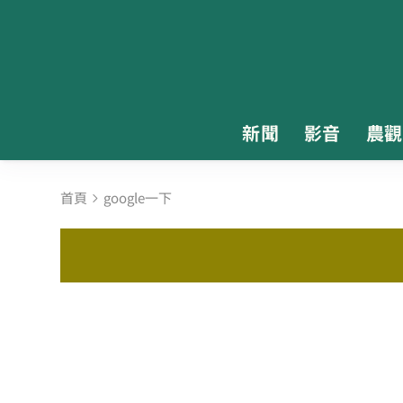
新聞
影音
農觀
首頁
google一下