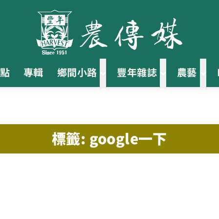
點
專輯
鄉間小路
豐年雜誌
農藝
標籤: google一下