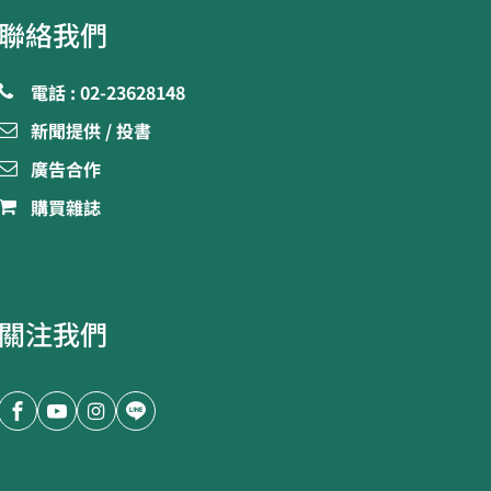
聯絡我們
電話 : 02-23628148
新聞提供 / 投書
廣告合作
購買雜誌
關注我們