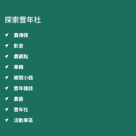
探索豐年社
農傳媒
影音
農觀點
專輯
鄉間小路
豐年雜誌
農藝
豐年社
活動專區