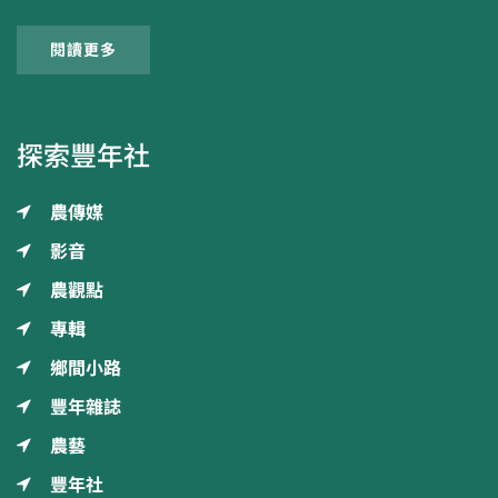
閱讀更多
探索豐年社
農傳媒
影音
農觀點
專輯
鄉間小路
豐年雜誌
農藝
豐年社