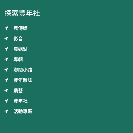
探索豐年社
農傳媒
影音
農觀點
專輯
鄉間小路
豐年雜誌
農藝
豐年社
活動專區