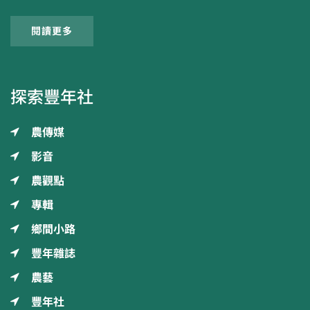
閱讀更多
探索豐年社
農傳媒
影音
農觀點
專輯
鄉間小路
豐年雜誌
農藝
豐年社