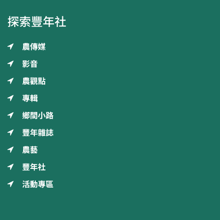
探索豐年社
農傳媒
影音
農觀點
專輯
鄉間小路
豐年雜誌
農藝
豐年社
活動專區