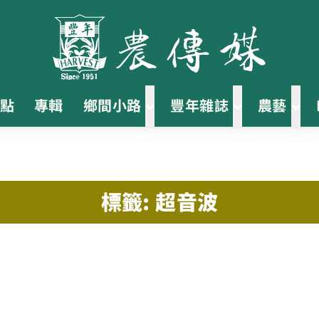
點
專輯
鄉間小路
豐年雜誌
農藝
標籤: 超音波