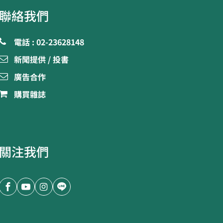
聯絡我們
電話 : 02-23628148
新聞提供 / 投書
廣告合作
購買雜誌
關注我們