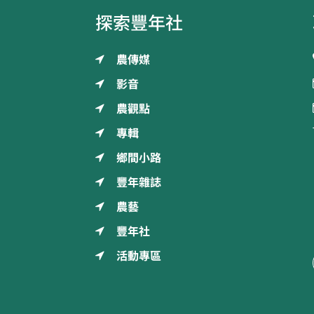
探索豐年社
農傳媒
影音
農觀點
專輯
鄉間小路
豐年雜誌
農藝
豐年社
活動專區