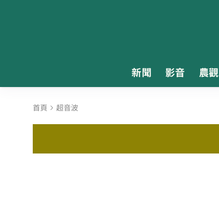
新聞
影音
農觀
首頁
超音波