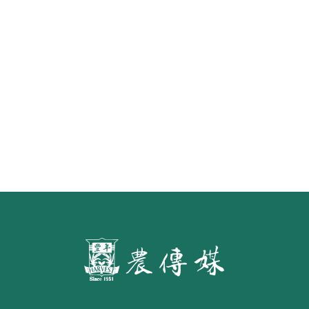
《豐年雜誌》2026年2月號 銀髮
食代 幸福綠照