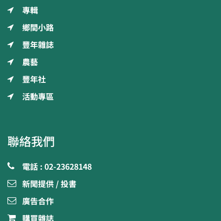
專輯
鄉間小路
豐年雜誌
農藝
豐年社
活動專區
聯絡我們
電話 : 02-23628148
新聞提供 / 投書
廣告合作
購買雜誌