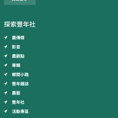
探索豐年社
農傳媒
影音
農觀點
專輯
鄉間小路
豐年雜誌
農藝
豐年社
活動專區