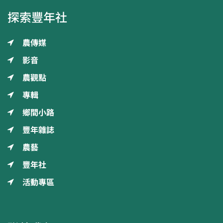
探索豐年社
農傳媒
影音
農觀點
專輯
鄉間小路
豐年雜誌
農藝
豐年社
活動專區