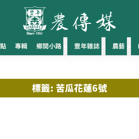
點
專輯
鄉間小路
豐年雜誌
農藝
標籤: 苦瓜花蓮6號