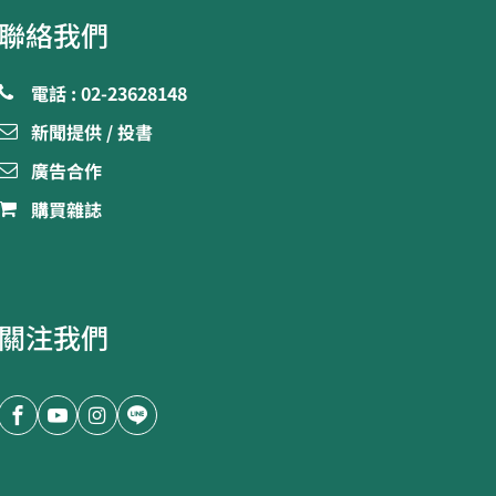
聯絡我們
電話 : 02-23628148
新聞提供 / 投書
廣告合作
購買雜誌
關注我們