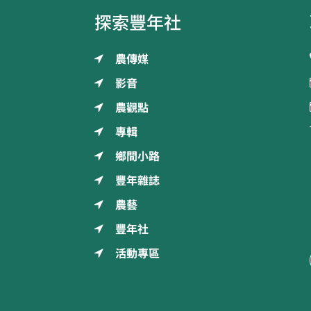
探索豐年社
農傳媒
影音
農觀點
專輯
鄉間小路
豐年雜誌
農藝
豐年社
活動專區