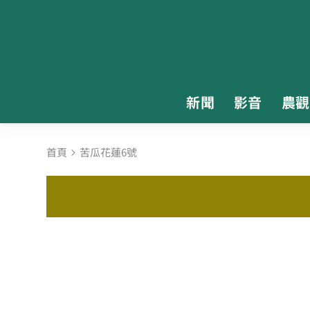
新聞
影音
農觀
首頁
苦瓜花蓮6號