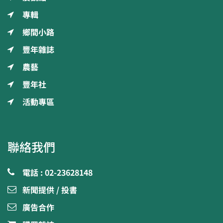
專輯
鄉間小路
豐年雜誌
農藝
豐年社
活動專區
聯絡我們
電話 : 02-23628148
新聞提供 / 投書
廣告合作