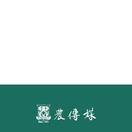
《豐年雜誌》2026年2月號 銀髮
食代 幸福綠照