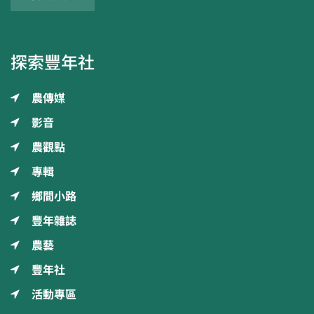
探索豐年社
農傳媒
影音
農觀點
專輯
鄉間小路
豐年雜誌
農藝
豐年社
活動專區