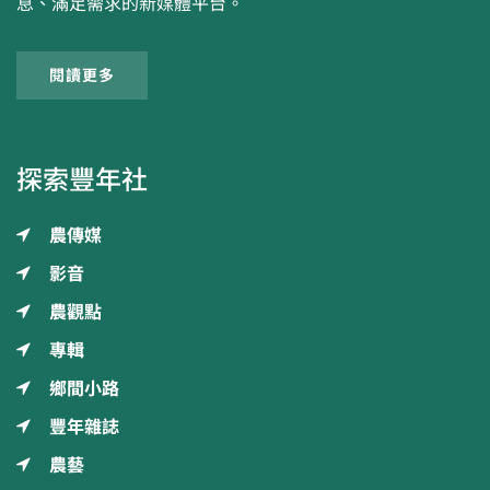
息、滿足需求的新媒體平台。
閱讀更多
探索豐年社
農傳媒
影音
農觀點
專輯
鄉間小路
豐年雜誌
農藝