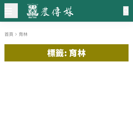
首頁
育林
標籤: 育林