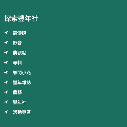
探索豐年社
農傳媒
影音
農觀點
專輯
鄉間小路
豐年雜誌
農藝
豐年社
活動專區