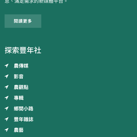
息、滿足需求的新媒體平台。
閱讀更多
探索豐年社
農傳媒
影音
農觀點
專輯
鄉間小路
豐年雜誌
農藝