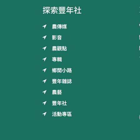
探索豐年社
農傳媒
影音
農觀點
專輯
鄉間小路
豐年雜誌
農藝
豐年社
活動專區