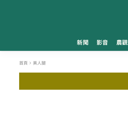
新聞
影音
農觀
首頁
美人腿