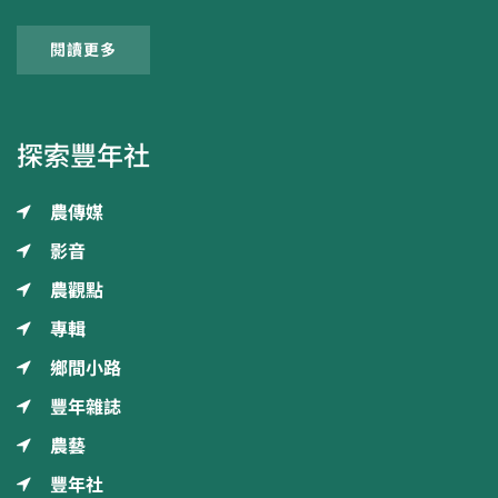
閱讀更多
探索豐年社
農傳媒
影音
農觀點
專輯
鄉間小路
豐年雜誌
農藝
豐年社