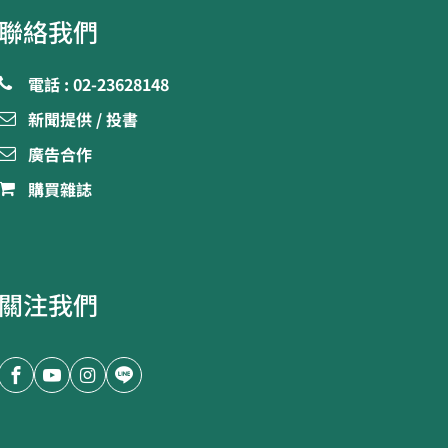
聯絡我們
電話 : 02-23628148
新聞提供 / 投書
廣告合作
購買雜誌
關注我們