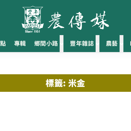
點
專輯
鄉間小路
豐年雜誌
農藝
標籤: 米金