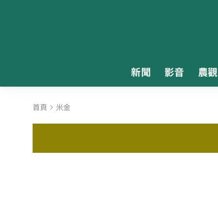
新聞
影音
農觀
首頁
米金