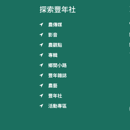
探索豐年社
農傳媒
影音
農觀點
專輯
鄉間小路
豐年雜誌
農藝
豐年社
活動專區