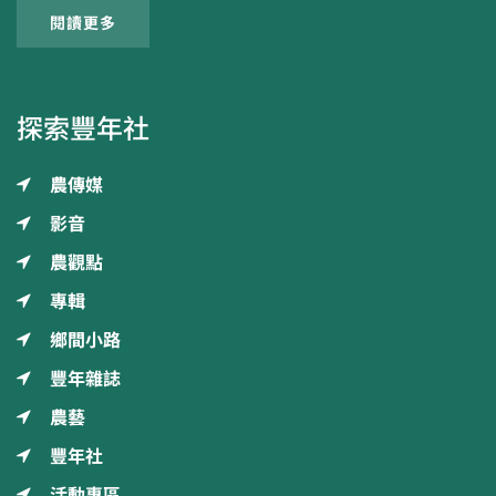
閱讀更多
探索豐年社
農傳媒
影音
農觀點
專輯
鄉間小路
豐年雜誌
農藝
豐年社
活動專區