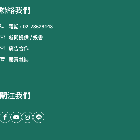
聯絡我們
電話 : 02-23628148
新聞提供 / 投書
廣告合作
購買雜誌
關注我們