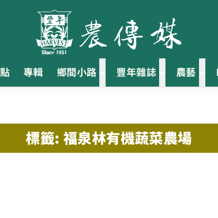
點
專輯
鄉間小路
豐年雜誌
農藝
標籤: 福泉林有機蔬菜農場