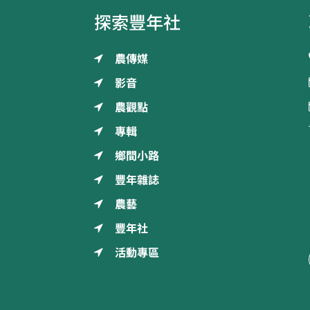
探索豐年社
農傳媒
影音
農觀點
專輯
鄉間小路
豐年雜誌
農藝
豐年社
活動專區