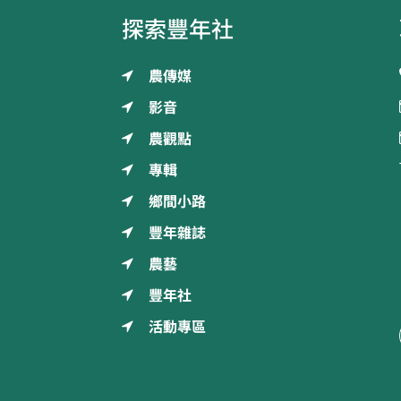
探索豐年社
農傳媒
影音
農觀點
專輯
鄉間小路
豐年雜誌
農藝
豐年社
活動專區