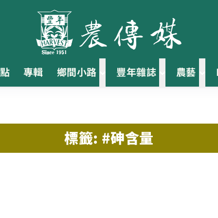
點
專輯
鄉間小路
豐年雜誌
農藝
標籤: #砷含量