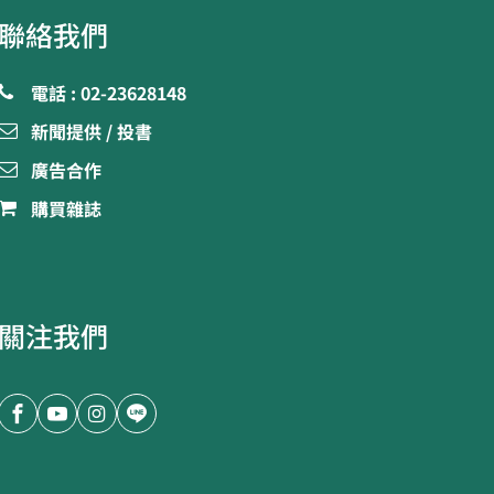
聯絡我們
電話 : 02-23628148
新聞提供 / 投書
廣告合作
購買雜誌
關注我們