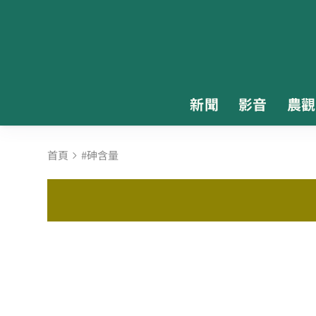
新聞
影音
農觀
首頁
#砷含量