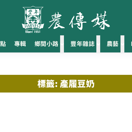
點
專輯
鄉間小路
豐年雜誌
農藝
標籤: 產履豆奶