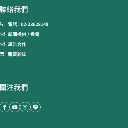
聯絡我們
電話 : 02-23628148
新聞提供 / 投書
廣告合作
購買雜誌
關注我們