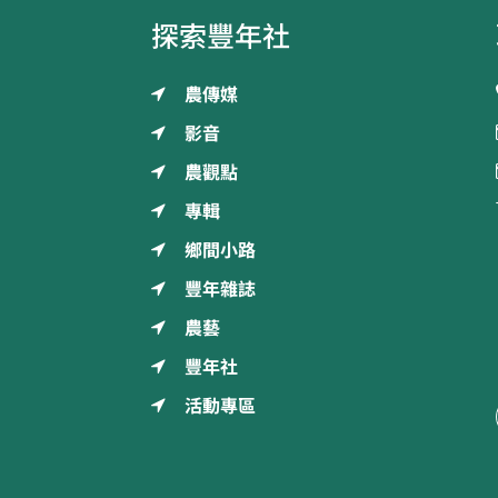
探索豐年社
農傳媒
影音
農觀點
專輯
鄉間小路
豐年雜誌
農藝
豐年社
活動專區