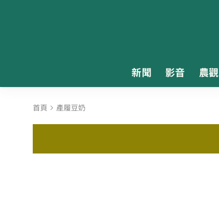
新聞
影音
農觀
首頁
產履豆奶