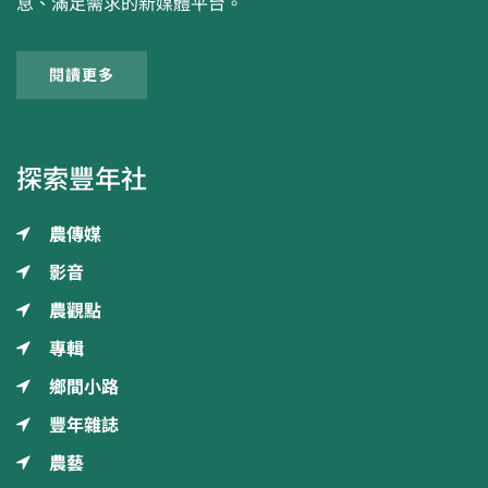
息、滿足需求的新媒體平台。
閱讀更多
探索豐年社
農傳媒
影音
農觀點
專輯
鄉間小路
豐年雜誌
農藝