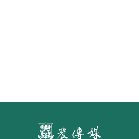
《豐年雜誌》2026年2月號 銀髮
食代 幸福綠照