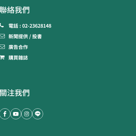
聯絡我們
電話 : 02-23628148
新聞提供 / 投書
廣告合作
購買雜誌
關注我們