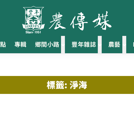
點
專輯
鄉間小路
豐年雜誌
農藝
標籤: 淨海