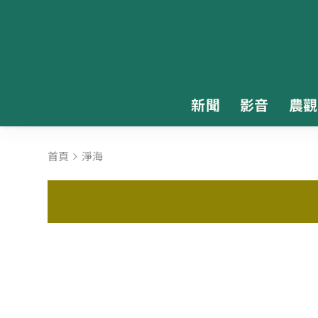
新聞
影音
農觀
首頁
淨海