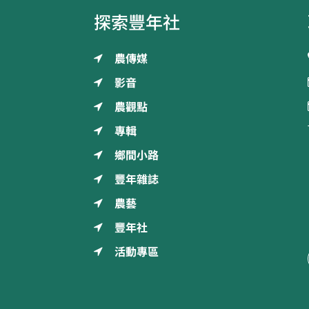
探索豐年社
農傳媒
影音
農觀點
專輯
鄉間小路
豐年雜誌
農藝
豐年社
活動專區