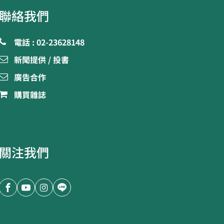
聯絡我們
電話 : 02-23628148
新聞提供 / 投書
廣告合作
購買雜誌
關注我們