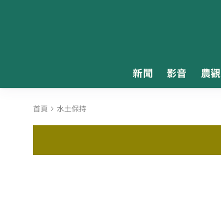
新聞
影音
農觀
首頁
水土保持