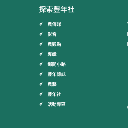
探索豐年社
農傳媒
影音
農觀點
專輯
鄉間小路
豐年雜誌
農藝
豐年社
活動專區