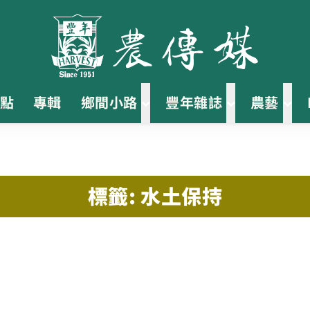
點
專輯
鄉間小路
豐年雜誌
農藝
標籤: 水土保持