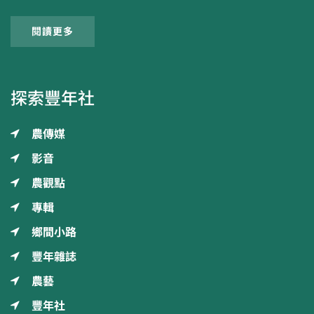
閱讀更多
探索豐年社
農傳媒
影音
農觀點
專輯
鄉間小路
豐年雜誌
農藝
豐年社