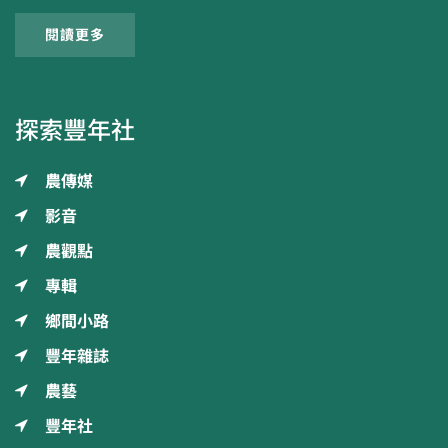
閱讀更多
探索豐年社
農傳媒
影音
農觀點
專輯
鄉間小路
豐年雜誌
農藝
豐年社