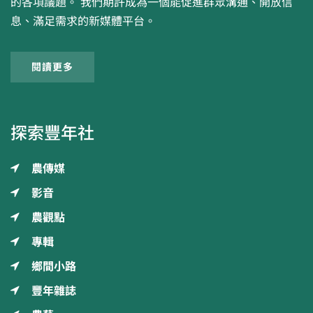
的各項議題。 我們期許成為一個能促進群眾溝通、開放信
息、滿足需求的新媒體平台。
閱讀更多
探索豐年社
農傳媒
影音
農觀點
專輯
鄉間小路
豐年雜誌