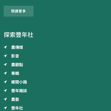
閱讀更多
探索豐年社
農傳媒
影音
農觀點
專輯
鄉間小路
豐年雜誌
農藝
豐年社