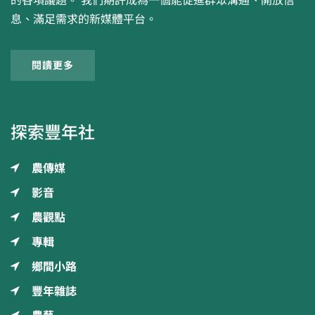
的各項議題。 我們期許成為一個能促進群眾溝通、開放信
息、滿足需求的新媒體平台。
閱讀更多
探索豐年社
農傳媒
影音
農觀點
專輯
鄉間小路
豐年雜誌