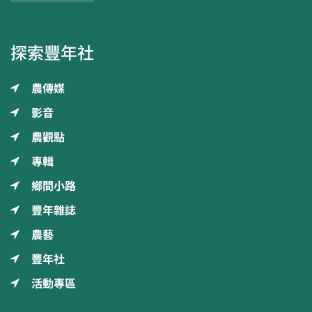
探索豐年社
農傳媒
影音
農觀點
專輯
鄉間小路
豐年雜誌
農藝
豐年社
活動專區