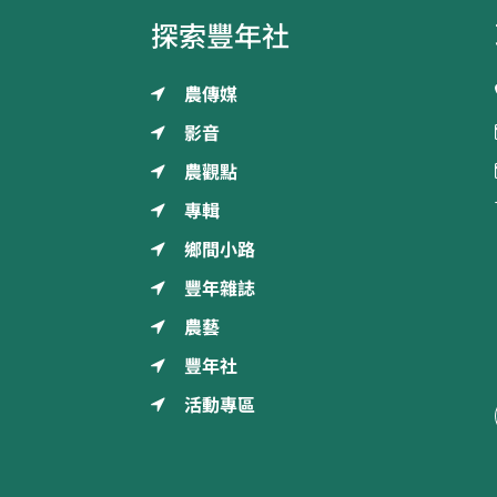
探索豐年社
農傳媒
影音
農觀點
專輯
鄉間小路
豐年雜誌
農藝
豐年社
活動專區