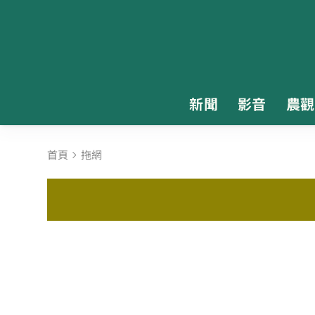
新聞
影音
農觀
首頁
拖網