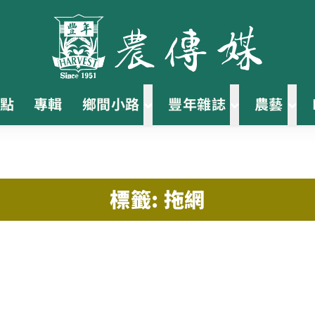
點
專輯
鄉間小路
豐年雜誌
農藝
標籤: 拖網