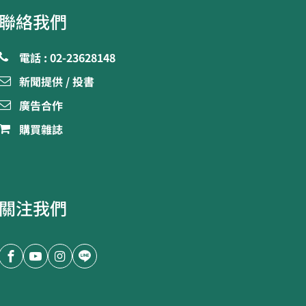
聯絡我們
電話 : 02-23628148
新聞提供 / 投書
廣告合作
購買雜誌
關注我們