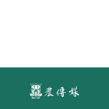
《豐年雜誌》2026年2月號 銀髮
食代 幸福綠照