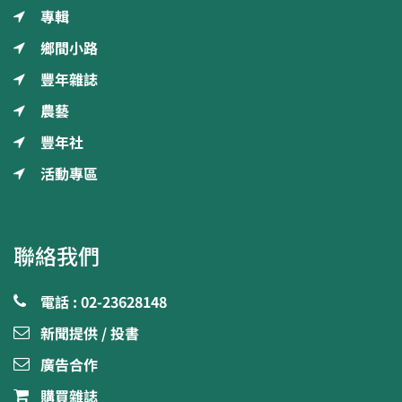
專輯
鄉間小路
豐年雜誌
農藝
豐年社
活動專區
聯絡我們
電話 : 02-23628148
新聞提供 / 投書
廣告合作
購買雜誌