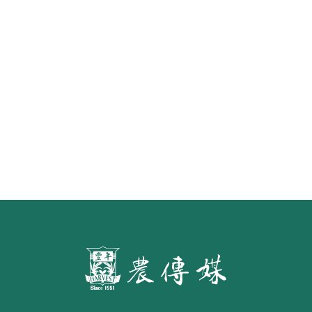
《豐年雜誌》2026年2月號 銀髮
食代 幸福綠照