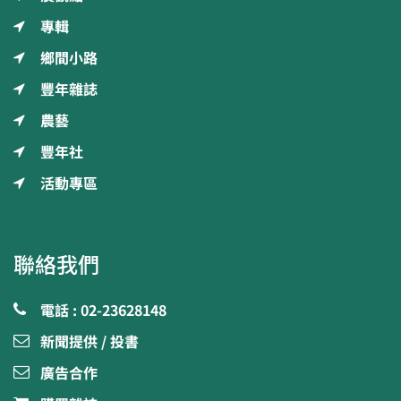
專輯
鄉間小路
豐年雜誌
農藝
豐年社
活動專區
聯絡我們
電話 : 02-23628148
新聞提供 / 投書
廣告合作