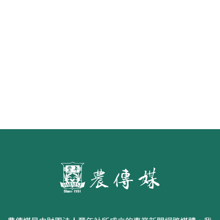
《豐年雜誌》2026年2月號 銀髮
食代 幸福綠照