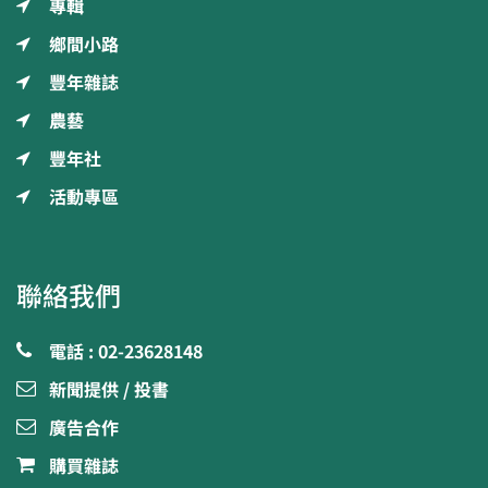
專輯
鄉間小路
豐年雜誌
農藝
豐年社
活動專區
聯絡我們
電話 : 02-23628148
新聞提供 / 投書
廣告合作
購買雜誌