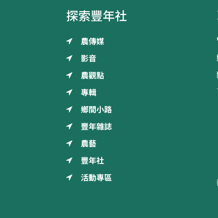
探索豐年社
農傳媒
影音
農觀點
專輯
鄉間小路
豐年雜誌
農藝
豐年社
活動專區