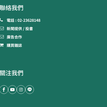
聯絡我們
電話 : 02-23628148
新聞提供 / 投書
廣告合作
購買雜誌
關注我們