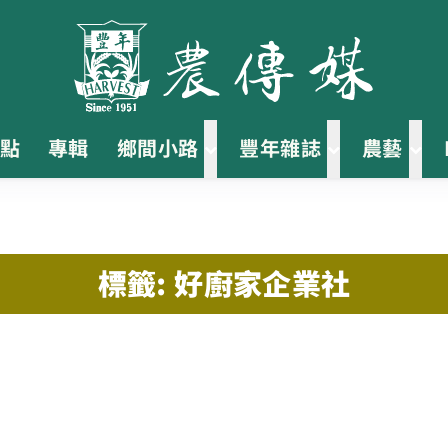
點
專輯
鄉間小路
豐年雜誌
農藝
標籤: 好廚家企業社