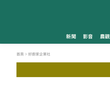
新聞
影音
農觀
首頁
好廚家企業社