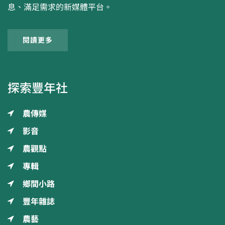
息、滿足需求的新媒體平台。
閱讀更多
探索豐年社
農傳媒
影音
農觀點
專輯
鄉間小路
豐年雜誌
農藝