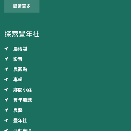
閱讀更多
探索豐年社
農傳媒
影音
農觀點
專輯
鄉間小路
豐年雜誌
農藝
豐年社
活動專區