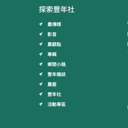
探索豐年社
農傳媒
影音
農觀點
專輯
鄉間小路
豐年雜誌
農藝
豐年社
活動專區