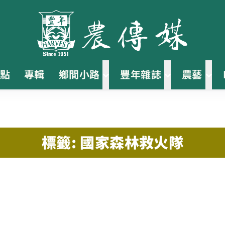
點
專輯
鄉間小路
豐年雜誌
農藝
標籤: 國家森林救火隊