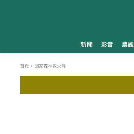
新聞
影音
農觀
首頁
國家森林救火隊