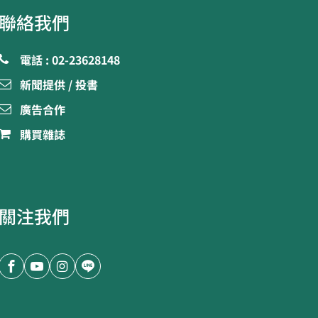
聯絡我們
電話 : 02-23628148
新聞提供 / 投書
廣告合作
購買雜誌
關注我們