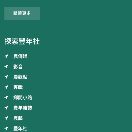
閱讀更多
探索豐年社
農傳媒
影音
農觀點
專輯
鄉間小路
豐年雜誌
農藝
豐年社