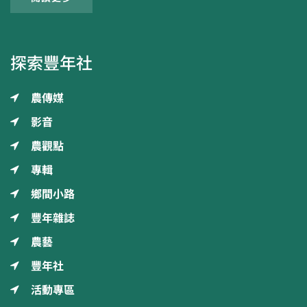
探索豐年社
農傳媒
影音
農觀點
專輯
鄉間小路
豐年雜誌
農藝
豐年社
活動專區