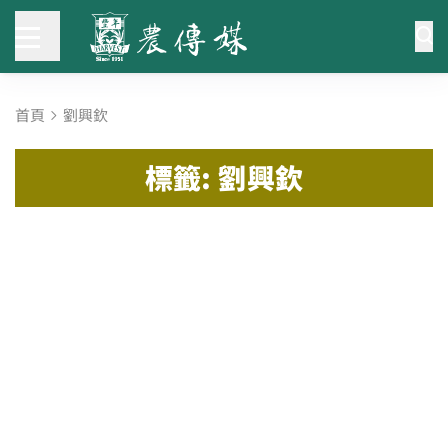
首頁
劉興欽
標籤: 劉興欽